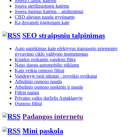
Josera Classic katėms
Josera sterilizuotoms katėms
Josera maistas katėms – atsiliepimai
CBD aliejaus nauda gyvūnams
Ką dovanoti įsigijusiam katę
SEO straipsniu talpinimas
Auto supirkimas kaip efektyvus transporto priemonės
gyvavimo ciklo valdymo instrumentas
Klaidos renkantis vandens filtrą
Nano danga automobilio stiklams
Kaip veikia osmoso filtrai
Vandenyje rasti nitratai - poveikis sveikatai
Atbulinio osmoso nauda
Atbulinio osmoso paskirtis ir nauda
Filtrai namui
Privatus vaikų darželis Antaklanyje
Osmoso filtrai
Padangos internetu
Mini paskola