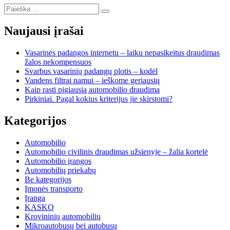
Ieškoti:
Ieškoti
Naujausi įrašai
Vasarinės padangos internetu – laiku nepasikeitus draudimas
žalos nekompensuos
Svarbus vasarinių padangų plotis – kodėl
Vandens filtrai namui – ieškome geriausių
Kaip rasti pigiausią automobilio draudimą
Pirkiniai. Pagal kokius kriterijus jie skirstomi?
Kategorijos
Automobilio
Automobilio civilinis draudimas užsienyje – žalia kortelė
Automobilio įrangos
Automobilių priekabų
Be kategorijos
Įmonės transporto
Įranga
KASKO
Krovininių automobilių
Mikroautobusų bei autobusų