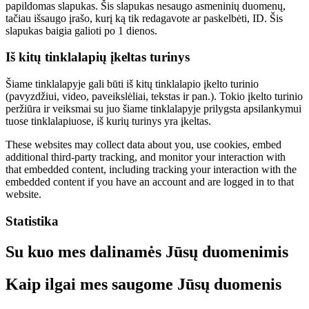
papildomas slapukas. Šis slapukas nesaugo asmeninių duomenų,
tačiau išsaugo įrašo, kurį ką tik redagavote ar paskelbėti, ID. Šis
slapukas baigia galioti po 1 dienos.
Iš kitų tinklalapių įkeltas turinys
Šiame tinklalapyje gali būti iš kitų tinklalapio įkelto turinio
(pavyzdžiui, video, paveikslėliai, tekstas ir pan.). Tokio įkelto turinio
peržiūra ir veiksmai su juo šiame tinklalapyje prilygsta apsilankymui
tuose tinklalapiuose, iš kurių turinys yra įkeltas.
These websites may collect data about you, use cookies, embed
additional third-party tracking, and monitor your interaction with
that embedded content, including tracking your interaction with the
embedded content if you have an account and are logged in to that
website.
Statistika
Su kuo mes dalinamės Jūsų duomenimis
Kaip ilgai mes saugome Jūsų duomenis