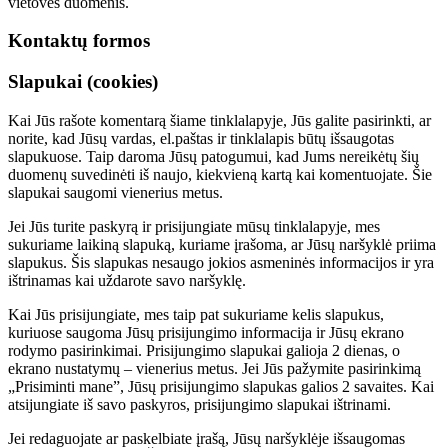
vietovės duomenis.
Kontaktų formos
Slapukai (cookies)
Kai Jūs rašote komentarą šiame tinklalapyje, Jūs galite pasirinkti, ar
norite, kad Jūsų vardas, el.paštas ir tinklalapis būtų išsaugotas
slapukuose. Taip daroma Jūsų patogumui, kad Jums nereikėtų šių
duomenų suvedinėti iš naujo, kiekvieną kartą kai komentuojate. Šie
slapukai saugomi vienerius metus.
Jei Jūs turite paskyrą ir prisijungiate mūsų tinklalapyje, mes
sukuriame laikiną slapuką, kuriame įrašoma, ar Jūsų naršyklė priima
slapukus. Šis slapukas nesaugo jokios asmeninės informacijos ir yra
ištrinamas kai uždarote savo naršyklę.
Kai Jūs prisijungiate, mes taip pat sukuriame kelis slapukus,
kuriuose saugoma Jūsų prisijungimo informacija ir Jūsų ekrano
rodymo pasirinkimai. Prisijungimo slapukai galioja 2 dienas, o
ekrano nustatymų – vienerius metus. Jei Jūs pažymite pasirinkimą
„Prisiminti mane”, Jūsų prisijungimo slapukas galios 2 savaites. Kai
atsijungiate iš savo paskyros, prisijungimo slapukai ištrinami.
Jei redaguojate ar paskelbiate įrašą, Jūsų naršyklėje išsaugomas