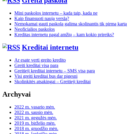
Greita paskola
Mini paskolos internetu – kada taip, kada ne
Kaip finansuoti naują verslą?
Nemokamai gauti paskolą galima skolinantis tik pirmą kartą
Neoficialios paskolos
Kreditas internetu pagal amžių – kam kokio prireiks?
Kreditai internetu
Ar esate verti greito kredito
Greiti kreditai visą parą
Greitieji kreditai internetu – SMS visą parą
Visi greiti kreditai bus dar pigesni
Skolinkitės atsakingai – Greitieji kreditai
Archyvai
2022 m. vasario mėn.
2022 m. sausio mėn.
2021 m. gegužės mėn.
2019 m. birželio mėn.
2018 m. gruodžio mėn.
2018 m. lapkričio mėn.