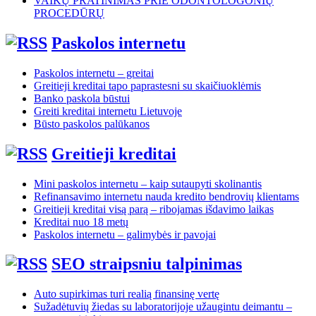
VAIKŲ PRATINIMAS PRIE ODONTOLOGONIŲ
PROCEDŪRŲ
Paskolos internetu
Paskolos internetu – greitai
Greitieji kreditai tapo paprastesni su skaičiuoklėmis
Banko paskola būstui
Greiti kreditai internetu Lietuvoje
Būsto paskolos palūkanos
Greitieji kreditai
Mini paskolos internetu – kaip sutaupyti skolinantis
Refinansavimo internetu nauda kredito bendrovių klientams
Greitieji kreditai visą parą – ribojamas išdavimo laikas
Kreditai nuo 18 metų
Paskolos internetu – galimybės ir pavojai
SEO straipsniu talpinimas
Auto supirkimas turi realią finansinę vertę
Sužadėtuvių žiedas su laboratorijoje užaugintu deimantu –