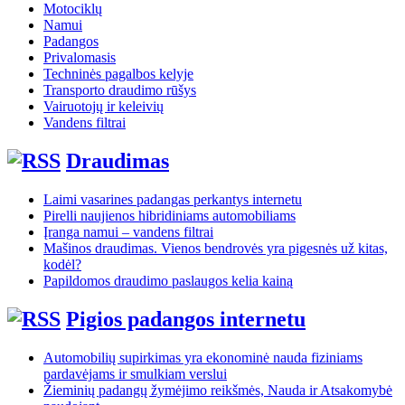
Motociklų
Namui
Padangos
Privalomasis
Techninės pagalbos kelyje
Transporto draudimo rūšys
Vairuotojų ir keleivių
Vandens filtrai
Draudimas
Laimi vasarines padangas perkantys internetu
Pirelli naujienos hibridiniams automobiliams
Įranga namui – vandens filtrai
Mašinos draudimas. Vienos bendrovės yra pigesnės už kitas,
kodėl?
Papildomos draudimo paslaugos kelia kainą
Pigios padangos internetu
Automobilių supirkimas yra ekonominė nauda fiziniams
pardavėjams ir smulkiam verslui
Žieminių padangų žymėjimo reikšmės, Nauda ir Atsakomybė