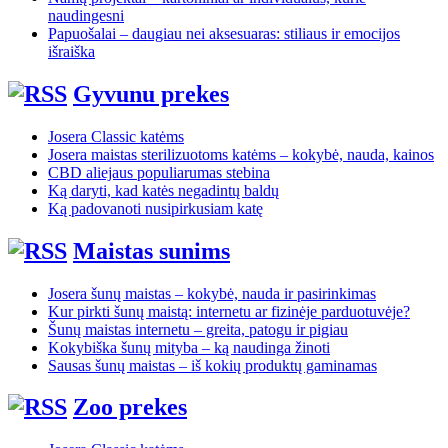
naudingesni
Papuošalai – daugiau nei aksesuaras: stiliaus ir emocijos
išraiška
Gyvunu prekes
Josera Classic katėms
Josera maistas sterilizuotoms katėms – kokybė, nauda, kainos
CBD aliejaus populiarumas stebina
Ką daryti, kad katės negadintų baldų
Ką padovanoti nusipirkusiam katę
Maistas sunims
Josera šunų maistas – kokybė, nauda ir pasirinkimas
Kur pirkti šunų maistą: internetu ar fizinėje parduotuvėje?
Šunų maistas internetu – greita, patogu ir pigiau
Kokybiška šunų mityba – ką naudinga žinoti
Sausas šunų maistas – iš kokių produktų gaminamas
Zoo prekes