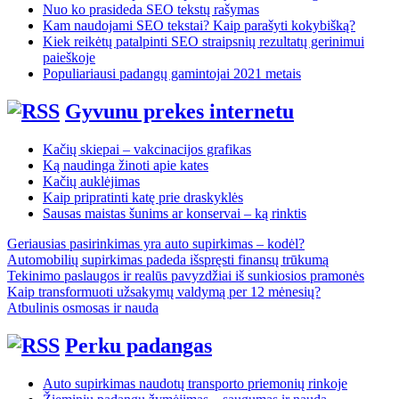
Nuo ko prasideda SEO tekstų rašymas
Kam naudojami SEO tekstai? Kaip parašyti kokybišką?
Kiek reikėtų patalpinti SEO straipsnių rezultatų gerinimui
paieškoje
Populiariausi padangų gamintojai 2021 metais
Gyvunu prekes internetu
Kačių skiepai – vakcinacijos grafikas
Ką naudinga žinoti apie kates
Kačių auklėjimas
Kaip pripratinti katę prie draskyklės
Sausas maistas šunims ar konservai – ką rinktis
Geriausias pasirinkimas yra auto supirkimas – kodėl?
Automobilių supirkimas padeda išspręsti finansų trūkumą
Tekinimo paslaugos ir realūs pavyzdžiai iš sunkiosios pramonės
Kaip transformuoti užsakymų valdymą per 12 mėnesių?
Atbulinis osmosas ir nauda
Perku padangas
Auto supirkimas naudotų transporto priemonių rinkoje