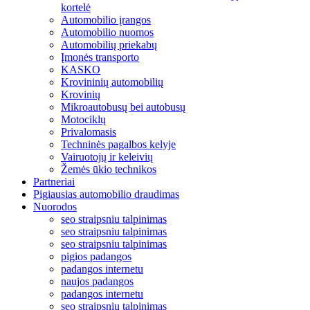
kortelė
Automobilio įrangos
Automobilio nuomos
Automobilių priekabų
Įmonės transporto
KASKO
Krovininių automobilių
Krovinių
Mikroautobusų bei autobusų
Motociklų
Privalomasis
Techninės pagalbos kelyje
Vairuotojų ir keleivių
Žemės ūkio technikos
Partneriai
Pigiausias automobilio draudimas
Nuorodos
seo straipsniu talpinimas
seo straipsniu talpinimas
seo straipsniu talpinimas
pigios padangos
padangos internetu
naujos padangos
padangos internetu
seo straipsniu talpinimas