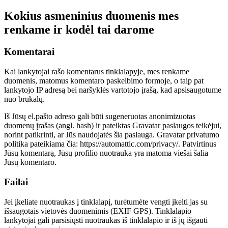
Kokius asmeninius duomenis mes
renkame ir kodėl tai darome
Komentarai
Kai lankytojai rašo komentarus tinklalapyje, mes renkame
duomenis, matomus komentaro paskelbimo formoje, o taip pat
lankytojo IP adresą bei naršyklės vartotojo įrašą, kad apsisaugotume
nuo brukalų.
Iš Jūsų el.pašto adreso gali būti sugeneruotas anonimizuotas
duomenų įrašas (angl. hash) ir pateiktas Gravatar paslaugos teikėjui,
norint patikrinti, ar Jūs naudojatės šia paslauga. Gravatar privatumo
politika pateikiama čia: https://automattic.com/privacy/. Patvirtinus
Jūsų komentarą, Jūsų profilio nuotrauka yra matoma viešai šalia
Jūsų komentaro.
Failai
Jei įkeliate nuotraukas į tinklalapį, turėtumėte vengti įkelti jas su
išsaugotais vietovės duomenimis (EXIF GPS). Tinklalapio
lankytojai gali parsisiųsti nuotraukas iš tinklalapio ir iš jų išgauti