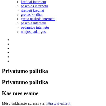
kreditai internetu
paskolos internetu
greitieji kreditai
greitas kreditas
greita paskola internetu
paskola internetu
padangos internetu
naujos padangos
Partneriai
Draudimui
KASKO
Pigiausias
FB
Nuorodos
Privatumo politika
Privatumo politika
Kas mes esame
Mūsų tinklalapio adresas yra:
https://vivalife.lt