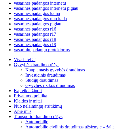
vasarines padangos internetu
vasarines padangos internetu pigiau
vasarines padangos kaina
vasarines padangos nuo kada
vasarines padangos pigiau
vasarines padangos r16
vasarines padangos r17
vasarines padangos r18
vasarines padangos r19
vasariniu padangu protektorius
VivaLifeLT
Gyvybės draudimo rūšys
Kaupiamasis gyvybės draudimas
Investicinis draudimas
Studijų draudimas
Gyvybės rizikos draudimas
Ką reikia žinoti
Privatumo politika
Klaidos ir mitai
Nuo nelaimingų atsitikimų
Apie mus
Transporto draudimo rūšys
Automobilio
Automobilio civilinis draudimas užsienyje – žalia