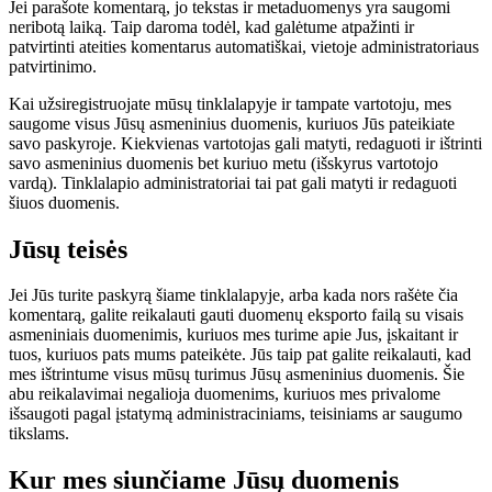
Jei parašote komentarą, jo tekstas ir metaduomenys yra saugomi
neribotą laiką. Taip daroma todėl, kad galėtume atpažinti ir
patvirtinti ateities komentarus automatiškai, vietoje administratoriaus
patvirtinimo.
Kai užsiregistruojate mūsų tinklalapyje ir tampate vartotoju, mes
saugome visus Jūsų asmeninius duomenis, kuriuos Jūs pateikiate
savo paskyroje. Kiekvienas vartotojas gali matyti, redaguoti ir ištrinti
savo asmeninius duomenis bet kuriuo metu (išskyrus vartotojo
vardą). Tinklalapio administratoriai tai pat gali matyti ir redaguoti
šiuos duomenis.
Jūsų teisės
Jei Jūs turite paskyrą šiame tinklalapyje, arba kada nors rašėte čia
komentarą, galite reikalauti gauti duomenų eksporto failą su visais
asmeniniais duomenimis, kuriuos mes turime apie Jus, įskaitant ir
tuos, kuriuos pats mums pateikėte. Jūs taip pat galite reikalauti, kad
mes ištrintume visus mūsų turimus Jūsų asmeninius duomenis. Šie
abu reikalavimai negalioja duomenims, kuriuos mes privalome
išsaugoti pagal įstatymą administraciniams, teisiniams ar saugumo
tikslams.
Kur mes siunčiame Jūsų duomenis