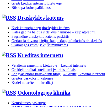
Greiti kreditai internetu Lietuvoje
Būsto paskolos palūkanos
Draskykles katems
Kiek kainuoja nagų draskyklės katėms
Katės gadina baldus ir daiktus namuose – kaip atpratinti
Pagrindinė draskyklių katėms paskirtis
Geriausia dovana įsigijus katę – daugiafunkcinės draskyklės
9 laimingos katės įsakų šeimininkams
Kreditas internetu
Versliems asmenims Lietuvoje – kreditai internetu
Greitieji kreditai suteikiami įvairiais būdais
Lengvas būdas pasiskolinti pinigų – Greitieji kreditai internetu
Greitos paskolos ir kelionės
Kodėl nutarėte imti kreditą?
Odontologijos klinika
Nemokamos paslaugos