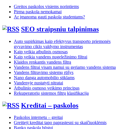
Greitos paskolos visiems norintiems
Pirma paskola nemokamai
Ar įmanoma gauti paskolą studentams?
SEO straipsniu talpinimas
Auto supirkimas kaip efektyvus transporto priemonės
gyvavimo ciklo valdymo instrumentas
Kaip veikia atbulinis osmosas
Kaip veikia vandens nugeležinimo filtrai
Klaidos renkantis vandens filtrą
Vandens filtrai visam namui su geriamo vandens sistema
Vandens filtravimo sistemų rūšys
Nano danga automobilio stiklams
Vandenyje nustatyti nitratai
Atbulinio osmoso veikimo principas
Rekuperatorių sistemos filtrų klasifikacija
Kreditai – paskolos
Paskolos internetu – greitai
Greitieji kreditai tapo paprastesni su skaičiuoklėmis
Banko paskola būstui