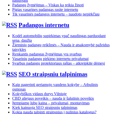
naudojant
Padangų žymėjimas – Viskas ką reikia žinoti
Pigias vasarines padangas rasite internetu
Tik vasarinės padangos internetu – naudotų nepirkčiau
Padangos internetu
Kodėl automobilių supirkimas ypač naudingas parduodant
seną, daužtą
Žieminių padangų reikšmės – Nauda ir atsakomybė pažeidus
taisykles
Renkantis padangas žymėjimas yra svarbus
Vasarinių padangų pirkimo internetu privalumai
Svarbus padangų protektoriaus raštas – atkreipkite dėmesį
SEO straipsniu talpinimas
Kaip pagerinti geriamojo vandens kokybę – Atbulinis
osmosas
Kokybiškos vidaus durys Vilniuje
CBD aliejaus poveikis – nauda ir šalutinis poveikis
Įtempiamų lubų kaina – privalumai, montavimas
Kiek kainuoja SEO straipsnių talpinimas
Kokia nauda talpinti straipsnius į nulinius katalogus?