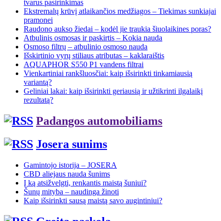
tvarus pasirinkimas
Ekstremalų krūvį atlaikančios medžiagos – Tiekimas sunkiajai
pramonei
Raudono aukso žiedai – kodėl jie traukia šiuolaikines poras?
Atbulinis osmosas ir paskirtis – Kokia nauda
Osmoso filtrų – atbulinio osmoso nauda
Išskirtinio vyrų stiliaus atributas – kaklaraištis
AQUAPHOR S550 P1 vandens filtrai
Vienkartiniai rankšluosčiai: kaip išsirinkti tinkamiausią
variantą?
Geliniai lakai: kaip išsirinkti geriausią ir užtikrinti ilgalaikį
rezultatą?
Padangos automobiliams
Josera sunims
Gamintojo istorija – JOSERA
CBD aliejaus nauda šunims
Į ką atsižvelgti, renkantis maistą šuniui?
Šunų mityba – naudinga žinoti
Kaip išsirinkti sausą maistą savo augintiniui?