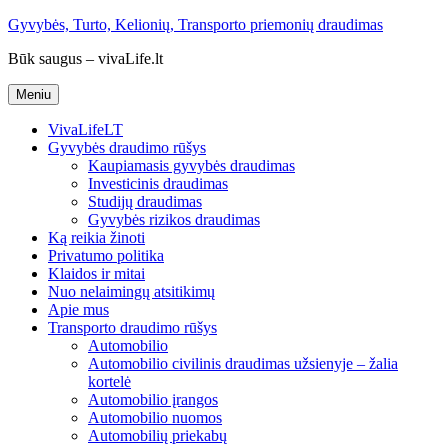
Eiti
Gyvybės, Turto, Kelionių, Transporto priemonių draudimas
prie
Būk saugus – vivaLife.lt
turinio
Meniu
VivaLifeLT
Gyvybės draudimo rūšys
Kaupiamasis gyvybės draudimas
Investicinis draudimas
Studijų draudimas
Gyvybės rizikos draudimas
Ką reikia žinoti
Privatumo politika
Klaidos ir mitai
Nuo nelaimingų atsitikimų
Apie mus
Transporto draudimo rūšys
Automobilio
Automobilio civilinis draudimas užsienyje – žalia
kortelė
Automobilio įrangos
Automobilio nuomos
Automobilių priekabų