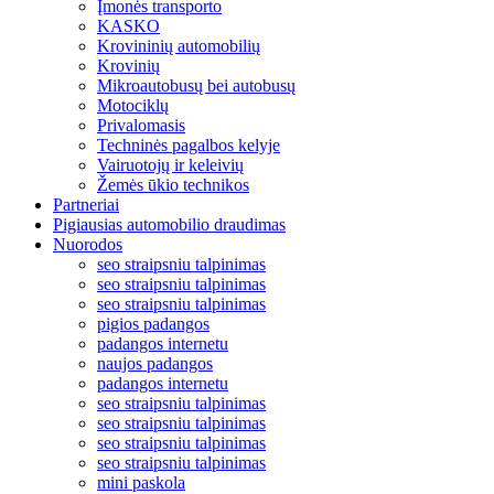
Įmonės transporto
KASKO
Krovininių automobilių
Krovinių
Mikroautobusų bei autobusų
Motociklų
Privalomasis
Techninės pagalbos kelyje
Vairuotojų ir keleivių
Žemės ūkio technikos
Partneriai
Pigiausias automobilio draudimas
Nuorodos
seo straipsniu talpinimas
seo straipsniu talpinimas
seo straipsniu talpinimas
pigios padangos
padangos internetu
naujos padangos
padangos internetu
seo straipsniu talpinimas
seo straipsniu talpinimas
seo straipsniu talpinimas
seo straipsniu talpinimas
mini paskola