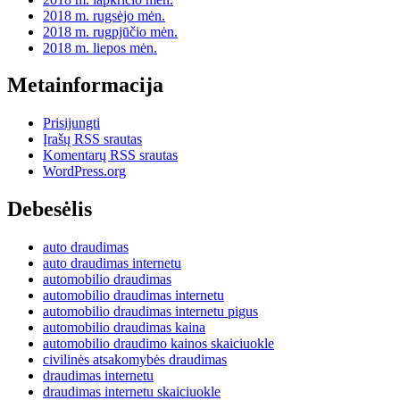
2018 m. rugsėjo mėn.
2018 m. rugpjūčio mėn.
2018 m. liepos mėn.
Metainformacija
Prisijungti
Įrašų RSS srautas
Komentarų RSS srautas
WordPress.org
Debesėlis
auto draudimas
auto draudimas internetu
automobilio draudimas
automobilio draudimas internetu
automobilio draudimas internetu pigus
automobilio draudimas kaina
automobilio draudimo kainos skaiciuokle
civilinės atsakomybės draudimas
draudimas internetu
draudimas internetu skaiciuokle