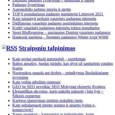
Žieminių padangų žymėjimas – saugumas ir nauda
Padangų žymėjimas
Automobilio turbinų istorija ir ateitis
TOP 6 populiariausi padangų gamintojai Lietuvoje 2021
Kaip sutaupyti perkant vasarines padangas internetu
Didžiausias vasarinių padangų pasirinkimas internetu
Kodėl vasarinės padangos internetu tokios populiarios
Sport BluResponse – naujausios Dunlop vasarinės padangos
Hankook naujiena – žieminės padangos Winter icept W606
Straipsniu talpinimas
Kaip greitai parduoti automobilį – supirkimas
Baltos apnašos, juodas įspūdis: kas slypi už sanitarinių patalpų
švaros
Nuotraukos spauda ant drobės – pritaikymas šiuolaikiniame
gyvenime
Kaip veikia atbulinis osmosas
GEO be SEO neveikia: SEO Mokymai eksperto įžvalgos
Elegantiškas akcentas, kuris pakelia pakuotę į kitą lygį –
Šilkinis popierius
Karjeros planavimas metinio pokalbio metu
Kaip subalansuoti pinigų srautus ir atsargų lygius e.
komercijoje?
Namų projektai – kartoniniai ar individualūs, kurie