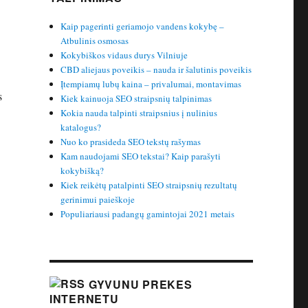
Kaip pagerinti geriamojo vandens kokybę –
Atbulinis osmosas
Kokybiškos vidaus durys Vilniuje
CBD aliejaus poveikis – nauda ir šalutinis poveikis
Įtempiamų lubų kaina – privalumai, montavimas
s
Kiek kainuoja SEO straipsnių talpinimas
Kokia nauda talpinti straipsnius į nulinius
katalogus?
Nuo ko prasideda SEO tekstų rašymas
Kam naudojami SEO tekstai? Kaip parašyti
kokybišką?
Kiek reikėtų patalpinti SEO straipsnių rezultatų
gerinimui paieškoje
Populiariausi padangų gamintojai 2021 metais
GYVUNU PREKES
INTERNETU