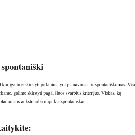
r spontaniški
l kur įgalime skirstyti pirkinius, yra planavimas ir spontaniškumas. Vis
rkame, galime skirstyti pagal šiuos svarbius kriterijus. Viskas, ką
uplanuota iš anksto arba nupirkta spontaniškai.
aitykite: