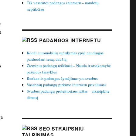
Tik vasarinės padangos internetu – naudotų
nepirkčiau
o
t
PADANGOS INTERNETU
Kodėl automobilių supirkimas ypač naudingas
parduodant seną, daužtą
o
Žieminių padangų reikšmės – Nauda ir atsakomybė
pažeidus taisykles
Renkantis padangas žymėjimas yra svarbus
Vasarinių padangų pirkimo internetu privalumai
Svarbus padangų protektoriaus raštas – atkreipkite
dėmesį
ga
SEO STRAIPSNIU
TALPINIMAS