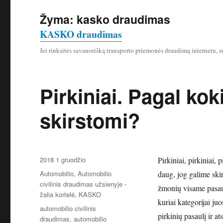
Žyma:
kasko draudimas
KASKO draudimas
Jei rinksitės savanorišką transporto priemonės draudimą internetu, s
Pirkiniai. Pagal koki
skirstomi?
Paskelbta
2018 1 gruodžio
Pirkiniai, pirkiniai,
Kategorijos
Automobilio
,
Automobilio
daug, jog galime skir
civilinis draudimas užsienyje -
žmonių visame pasaul
žalia kortelė
,
KASKO
kuriai kategorijai juo
Žymos
automobilio civilinis
pirkinių pasaulį ir a
draudimas
,
automobilio