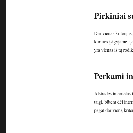
Pirkiniai s
Dar vienas kriterijus
kuriuos įsigyjame, į
yra vienas iš tų rodi
Perkami in
Atsiradęs internetas 
taigi, būtent dėl inte
pagal dar vieną kriter