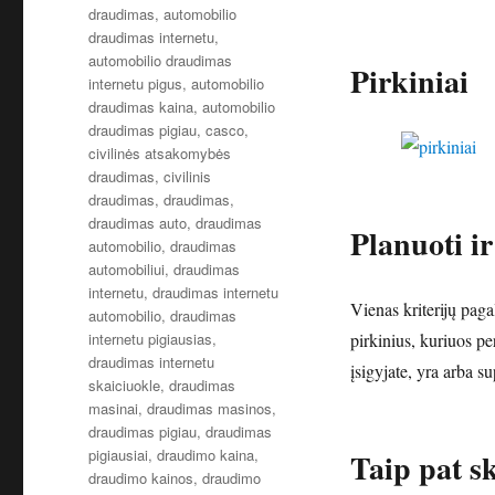
draudimas
,
automobilio
draudimas internetu
,
automobilio draudimas
Pirkiniai
internetu pigus
,
automobilio
draudimas kaina
,
automobilio
draudimas pigiau
,
casco
,
civilinės atsakomybės
draudimas
,
civilinis
draudimas
,
draudimas
,
draudimas auto
,
draudimas
Planuoti i
automobilio
,
draudimas
automobiliui
,
draudimas
internetu
,
draudimas internetu
Vienas kriterijų paga
automobilio
,
draudimas
internetu pigiausias
,
pirkinius, kuriuos pe
draudimas internetu
įsigyjate, yra arba s
skaiciuokle
,
draudimas
masinai
,
draudimas masinos
,
draudimas pigiau
,
draudimas
pigiausiai
,
draudimo kaina
,
Taip pat sk
draudimo kainos
,
draudimo