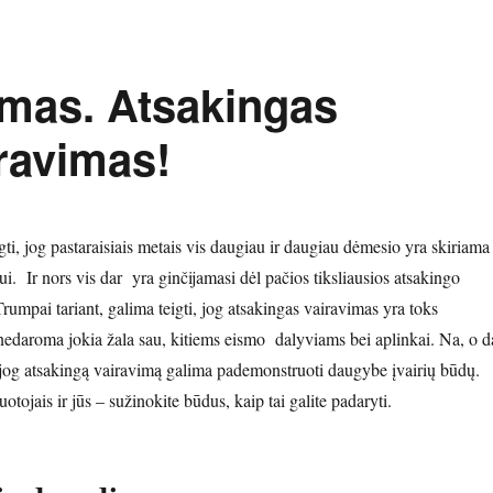
imas. Atsakingas
ravimas!
ti, jog pastaraisiais metais vis daugiau ir daugiau dėmesio yra skiriama
. Ir nors vis dar yra ginčijamasi dėl pačios tiksliausios atsakingo
umpai tariant, galima teigti, jog atsakingas vairavimas yra toks
edaroma jokia žala sau, kitiems eismo dalyviams bei aplinkai. Na, o d
, jog atsakingą vairavimą galima pademonstruoti daugybe įvairių būdų.
otojais ir jūs – sužinokite būdus, kaip tai galite padaryti.