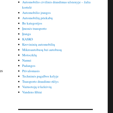
Automobilio civilinis draudimas užsienyje – žalia
kortelė
Automobilio įrangos
Automobilių priekabų
Be kategorijos
Įmonės transporto
Įranga
KASKO
Krovininių automobilių
Mikroautobusų bei autobusų
Motociklų
Namui
Padangos
us
Privalomasis
Techninės pagalbos kelyje
Transporto draudimo rūšys
Vairuotojų ir keleivių
Vandens filtrai