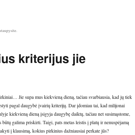
utaupysite.
us kriterijus jie
 pirkiniai… Jie supa mus kiekvieną dieną, tačiau svarbiausia, kad jų tiek
styti pagal daugybė įvairių kriterijų. Dar įdomiau tai, kad milijonai
yje kiekvieną dieną įsigyja daugybę daiktų, tačiau net susimąstome,
s būtų galima priskirti. Taigi, pats metas leistis į platų ir nenuspėjamą
tsakyti į klausimą, kokius pirkinius dažniausiai perkate jūs?