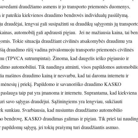
 suvedami draudžiamo asmens ir jo transporto priemonės duomenys,
a ir pateikia kiekvienos draudimo bendrovės individualų pasiūlymą.
u draudėjai, lengvai gali susipažinti su draudikų sąlygomis jų transport
ainas, automobilį gali apdrausti pigiau. Jei ne mažiausia kaina, tai ben
gomis. Tokie situacija draudžiant civilinės atsakomybės draudimu yra
šią draudimo rūšį vadina privalomuoju transporto priemonės civilinės
u (TPVCA sutrumpintai). Žinoma, kad daugelis ieško pigiausio ir
dimo automobiliui. Tik naudinga atminti, visos papildomos automobili
ia mašinos draudimo kainą ir nesvarbu, kad tai daroma internetu ir
 mėnesių į priekį. Papildomo ir savanoriško draudimo KASKO
slauga taip pat yra įmanoma ir internetu. Suprantama, kad kiekviena
ri savo sąlygas draudėjui. Sąžiningiems yra lengviau, sukčiauti
ek sunkiau. Svarbiausia, kad nusiuntus draudžiamo automobilio
mo bendrovę, KASKO draudimas galimas ir pigiau. Tik prieš tai naudin
 ir papildomų sąlygų, jei tokių prašymų turi draudžiantis asmuo.