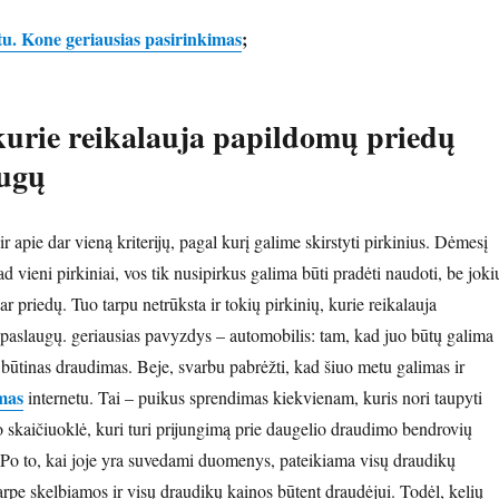
u. Kone geriausias pasirinkimas
;
 kurie reikalauja papildomų priedų
augų
ir apie dar vieną kriterijų, pagal kurį galime skirstyti pirkinius. Dėmesį
 kad vieni pirkiniai, vos tik nusipirkus galima būti pradėti naudoti, be joki
 priedų. Tuo tarpu netrūksta ir tokių pirkinių, kurie reikalauja
paslaugų. geriausias pavyzdys – automobilis: tam, kad juo būtų galima
 būtinas draudimas. Beje, svarbu pabrėžti, kad šiuo metu galimas ir
mas
internetu. Tai – puikus sprendimas kiekvienam, kuris nori taupyti
 skaičiuoklė, kuri turi prijungimą prie daugelio draudimo bendrovių
. Po to, kai joje yra suvedami duomenys, pateikiama visų draudikų
pe skelbiamos ir visų draudikų kainos būtent draudėjui. Todėl, kelių