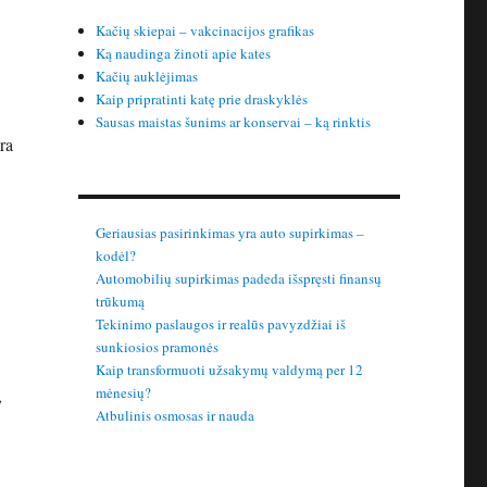
Kačių skiepai – vakcinacijos grafikas
Ką naudinga žinoti apie kates
Kačių auklėjimas
Kaip pripratinti katę prie draskyklės
Sausas maistas šunims ar konservai – ką rinktis
ra
Geriausias pasirinkimas yra auto supirkimas –
kodėl?
Automobilių supirkimas padeda išspręsti finansų
trūkumą
Tekinimo paslaugos ir realūs pavyzdžiai iš
sunkiosios pramonės
Kaip transformuoti užsakymų valdymą per 12
mėnesių?
,
Atbulinis osmosas ir nauda