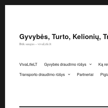
Gyvybės, Turto, Kelionių, 
Būk saugus – vivaLife.lt
VivaLifeLT
Gyvybės draudimo rūšys
Ką rei
Transporto draudimo rūšys
Partneriai
Pigi