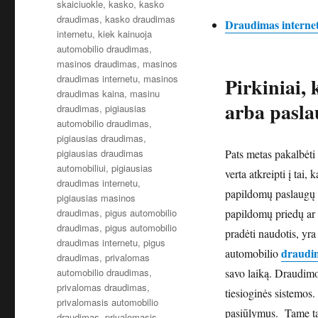
skaiciuokle
,
kasko
,
kasko
draudimas
,
kasko draudimas
Draudimas internet
internetu
,
kiek kainuoja
automobilio draudimas
,
masinos draudimas
,
masinos
draudimas internetu
,
masinos
Pirkiniai,
draudimas kaina
,
masinu
arba pasl
draudimas
,
pigiausias
automobilio draudimas
,
pigiausias draudimas
,
pigiausias draudimas
Pats metas pakalbėti 
automobiliui
,
pigiausias
verta atkreipti į tai,
draudimas internetu
,
papildomų paslaugų ar
pigiausias masinos
draudimas
,
pigus automobilio
papildomų priedų ar 
draudimas
,
pigus automobilio
pradėti naudotis, yra
draudimas internetu
,
pigus
draudi
automobilio
draudimas
,
privalomas
automobilio draudimas
,
savo laiką. Draudimo
privalomas draudimas
,
tiesioginės sistemos
privalomasis automobilio
pasiūlymus. Tame tar
draudimas
,
privalomasis