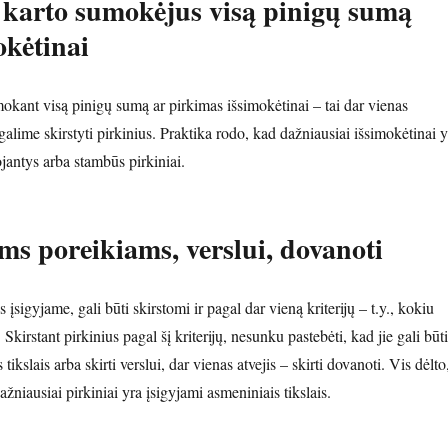
 karto sumokėjus visą pinigų sumą
okėtinai
mokant visą pinigų sumą ar pirkimas išsimokėtinai – tai dar vienas
į galime skirstyti pirkinius. Praktika rodo, kad dažniausiai išsimokėtinai y
antys arba stambūs pirkiniai.
s poreikiams, verslui, dovanoti
s įsigyjame, gali būti skirstomi ir pagal dar vieną kriterijų – t.y., kokiu
 Skirstant pirkinius pagal šį kriterijų, nesunku pastebėti, kad jie gali būti
tikslais arba skirti verslui, dar vienas atvejis – skirti dovanoti. Vis dėlto
ažniausiai pirkiniai yra įsigyjami asmeniniais tikslais.