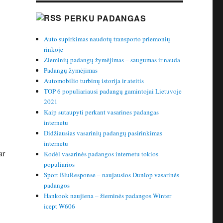
PERKU PADANGAS
Auto supirkimas naudotų transporto priemonių
rinkoje
Žieminių padangų žymėjimas – saugumas ir nauda
Padangų žymėjimas
Automobilio turbinų istorija ir ateitis
TOP 6 populiariausi padangų gamintojai Lietuvoje
2021
Kaip sutaupyti perkant vasarines padangas
internetu
Didžiausias vasarinių padangų pasirinkimas
internetu
ar
Kodėl vasarinės padangos internetu tokios
populiarios
Sport BluResponse – naujausios Dunlop vasarinės
padangos
Hankook naujiena – žieminės padangos Winter
icept W606