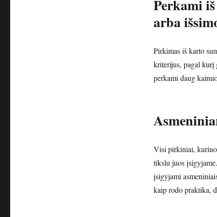
Perkami iš
arba išsim
Pirkimas iš karto su
kriterijus, pagal kur
perkami daug kainuoj
Asmeniniam
Visi pirkiniai, kuriuo
tikslu juos įsigyjame.
įsigyjami asmeniniais 
kaip rodo praktika, d