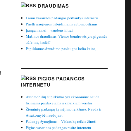
DRAUDIMAS
Laimi vasarines padangas perkantys internetu
Pirelli naujienos hibridiniams automobiliams
Įranga namui – vandens filtrai
Mašinos draudimas. Vienos bendrovės yra pigesnės
už kitas, kodėl?
Papildomos draudimo paslaugos kelia kainą
ų
PIGIOS PADANGOS
INTERNETU
Automobilių supirkimas yra ekonominė nauda
fiziniams pardavėjams ir smulkiam verslui
Žieminių padangų žymėjimo reikšmės, Nauda ir
Atsakomybė naudojant
Padangų žymėjimas – Viskas ką reikia žinoti
Pigias vasarines padangas rasite internetu