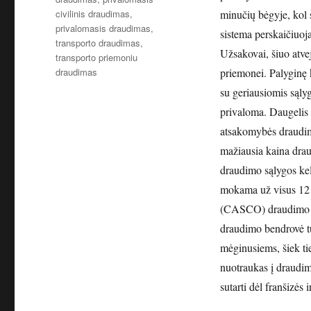
civilinis draudimas
,
minučių bėgyje, kol
privalomasis draudimas
,
sistema perskaičiuoj
transporto draudimas
,
Užsakovai, šiuo atvej
transporto priemoniu
draudimas
priemonei. Palyginę k
su geriausiomis sąly
privaloma. Daugelis 
atsakomybės draudim
mažiausia kaina drau
draudimo sąlygos kel
mokama už visus 12
(CASCO) draudimo pa
draudimo bendrovė tu
mėginusiems, šiek ti
nuotraukas į draudi
sutarti dėl franšizės