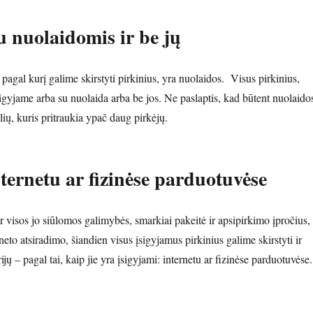
u nuolaidomis ir be jų
, pagal kurį galime skirstyti pirkinius, yra nuolaidos. Visus pirkinius,
sigyjame arba su nuolaida arba be jos. Ne paslaptis, kad būtent nuolaido
klių, kuris pritraukia ypač daug pirkėjų.
ternetu ar fizinėse parduotuvėse
ir visos jo siūlomos galimybės, smarkiai pakeitė ir apsipirkimo įpročius,
rneto atsiradimo, šiandien visus įsigyjamus pirkinius galime skirstyti ir
ijų – pagal tai, kaip jie yra įsigyjami: internetu ar fizinėse parduotuvėse.