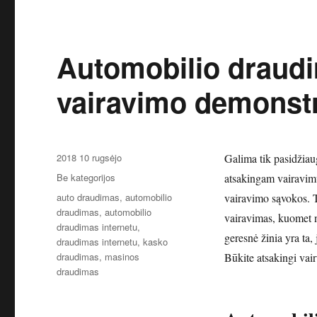
Automobilio draud
vairavimo demonst
Paskelbta
2018 10 rugsėjo
Galima tik pasidžiaug
Kategorijos
Be kategorijos
atsakingam vairavimui
Žymos
auto draudimas
,
automobilio
vairavimo sąvokos. Tr
draudimas
,
automobilio
vairavimas, kuomet n
draudimas internetu
,
geresnė žinia yra ta
draudimas internetu
,
kasko
draudimas
,
masinos
Būkite atsakingi vairu
draudimas