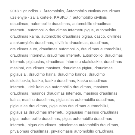
Paskelbta
Kategorijos
2018 1 gruodžio
Automobilio
,
Automobilio civilinis draudimas
Žymos
užsienyje - žalia kortelė
,
KASKO
automobilio civilinis
draudimas
,
automobilio draudimas
,
automobilio draudimas
internetu
,
automobilio draudimas internetu pigus
,
automobilio
draudimas kaina
,
automobilio draudimas pigiau
,
casco
,
civilinės
atsakomybės draudimas
,
civilinis draudimas
,
draudimas
,
draudimas auto
,
draudimas automobilio
,
draudimas automobiliui
,
draudimas internetu
,
draudimas internetu automobilio
,
draudimas
internetu pigiausias
,
draudimas internetu skaiciuokle
,
draudimas
masinai
,
draudimas masinos
,
draudimas pigiau
,
draudimas
pigiausiai
,
draudimo kaina
,
draudimo kainos
,
draudimo
skaiciuokle
,
kasko
,
kasko draudimas
,
kasko draudimas
internetu
,
kiek kainuoja automobilio draudimas
,
masinos
draudimas
,
masinos draudimas internetu
,
masinos draudimas
kaina
,
masinu draudimas
,
pigiausias automobilio draudimas
,
pigiausias draudimas
,
pigiausias draudimas automobiliui
,
pigiausias draudimas internetu
,
pigiausias masinos draudimas
,
pigus automobilio draudimas
,
pigus automobilio draudimas
internetu
,
pigus draudimas
,
privalomas automobilio draudimas
,
privalomas draudimas
,
privalomasis automobilio draudimas
,