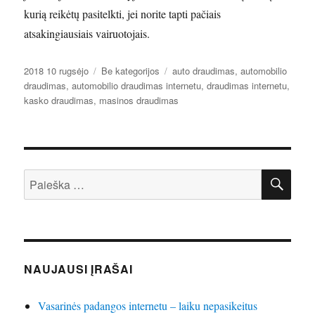
kurią reikėtų pasitelkti, jei norite tapti pačiais
atsakingiausiais vairuotojais.
Paskelbta
Kategorijos
Žymos
2018 10 rugsėjo
Be kategorijos
auto draudimas
,
automobilio
draudimas
,
automobilio draudimas internetu
,
draudimas internetu
,
kasko draudimas
,
masinos draudimas
IEŠ
Ieškoti:
NAUJAUSI ĮRAŠAI
Vasarinės padangos internetu – laiku nepasikeitus