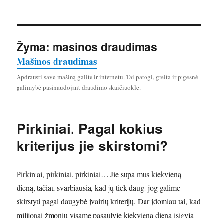
Žyma:
masinos draudimas
Mašinos draudimas
Apdrausti savo mašiną galite ir internetu. Tai patogi, greita ir pigesnė
galimybė pasinaudojant draudimo skaičiuokle.
Pirkiniai. Pagal kokius
kriterijus jie skirstomi?
Pirkiniai, pirkiniai, pirkiniai… Jie supa mus kiekvieną
dieną, tačiau svarbiausia, kad jų tiek daug, jog galime
skirstyti pagal daugybė įvairių kriterijų. Dar įdomiau tai, kad
milijonai žmonių visame pasaulyje kiekvieną dieną įsigyja