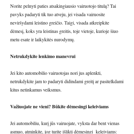
Norite pelnyti paties atsakingiausio vairuotojo titulą? Tai
pavyks padaryti tik tuo atveju, jei visada vairuosite
neviršydami leistino greičio. Taigi, visada atkreipkite
dėmesį, koks yra leistinas greitis, toje vietoje, kurioje šiuo
metu esate ir laikykitės nurodymų.
Netrukdykite lenkimo manevrui
Jei kito automobilio vairuotojas nori jus aplenkti,
netrukdykite jam to padaryti didindami greitį ar pasitelkdami
kitus netinkamus veiksmus.
Važiuojate ne vieni? Būkite dėmesingi keleiviams
Jei automobiliu, kurį jūs vairuojate, vyksta dar bent vienas
asmuo, atminkite, jog turite išlikti dėmesingi keleiviams: