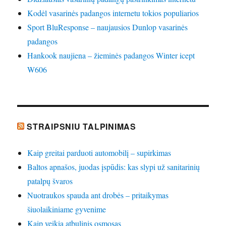
Kodėl vasarinės padangos internetu tokios populiarios
Sport BluResponse – naujausios Dunlop vasarinės
padangos
Hankook naujiena – žieminės padangos Winter icept
W606
STRAIPSNIU TALPINIMAS
Kaip greitai parduoti automobilį – supirkimas
Baltos apnašos, juodas įspūdis: kas slypi už sanitarinių
patalpų švaros
Nuotraukos spauda ant drobės – pritaikymas
šiuolaikiniame gyvenime
Kaip veikia atbulinis osmosas