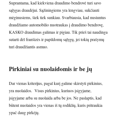
Suprantama, kad kiekviena draudimo bendrovė turi savo
sąlygas draudėjui. Sąžiningiems yra lengviau, sukčiauti
mėginusiems, šiek tiek sunkiau. Svarbiausia, kad nusiuntus
draudžiamo automobilio nuotraukas į draudimo bendrovę,
KASKO draudimas galimas ir pigiau. Tik prieš tai naudinga
sutarti dėl franšizės ir papildomų sąlygų, jei tokių prašymų
turi draudžiantis asmuo.
Pirkiniai su nuolaidomis ir be jų
Dar vienas kriterijus, pagal kurį galime skirstyti pirkinius,
yra nuolaidos. Visus pirkinius, kuriuos įsigyjame,
įsigyjame arba su nuolaida arba be jos. Ne paslaptis, kad
būtent nuolaidos yra vienas iš tų rodiklių, kuris pritraukia
ypač daug pirkėjų.