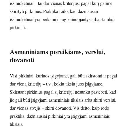
išsimokėtinai – tai dar vienas kriterijus, pagal kurį galime
skirstyti pirkinius. Praktika rodo, kad dažniausiai
išsimokėtinai yra perkami daug kainuojantys arba stambūs
pirkiniai.
Asmeniniams poreikiams, verslui,
dovanoti
Visi pirkiniai, kuriuos įsigyjame, gali būti skirstomi ir pagal
dar vieną kriterijų – t.y., kokiu tikslu juos įsigyjame.
Skirstant pirkinius pagal šį kriterijų, nesunku pastebėti, kad
jie gali būti įsigyjami asmeniniais tikslais arba skirti verslui,
dar vienas atvejis – skirti dovanoti. Vis dėlto, kaip rodo
praktika, dažniausiai pirkiniai yra įsigyjami asmeniniais
tikslais.