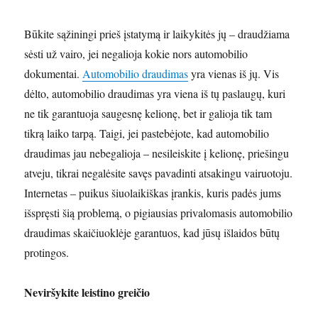
Būkite sąžiningi prieš įstatymą ir laikykitės jų – draudžiama
sėsti už vairo, jei negalioja kokie nors automobilio
dokumentai.
Automobilio
dra
udimas
yra vienas iš jų. Vis
dėlto, automobilio draudimas yra viena iš tų paslaugų, kuri
ne tik garantuoja saugesnę kelionę, bet ir galioja tik tam
tikrą laiko tarpą. Taigi, jei pastebėjote, kad automobilio
draudimas jau nebegalioja – nesileiskite į kelionę, priešingu
atveju, tikrai negalėsite savęs pavadinti atsakingu vairuotoju.
Internetas – puikus šiuolaikiškas įrankis, kuris padės jums
išspręsti šią problemą, o pigiausias privalomasis automobilio
draudimas skaičiuoklėje garantuos, kad jūsų išlaidos būtų
protingos.
Neviršykite leistino greičio