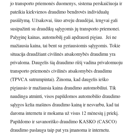
jo transporto priemonės duomenys, sistema perskaičiuoja ir
pateikia kiekvienos draudimo bendrovės individualų
pasiūlymą. Užsakovai, šiuo atveju draudėjai, lengvai gali
susipažinti su draudikų sąlygomis jų transporto priemonei.
Palyginę kainas, automobilį gali apdrausti pigiau. Jei ne
mažiausia kaina, tai bent su geriausiomis sąlygomis. Tokie
situacija draudžiant civilinės atsakomybės draudimu yra
privaloma. Daugelis šią draudimo rūšį vadina privalomuoju
transporto priemonės civilinės atsakomybės draudimu
(TPVCA sutrumpintai). Žinoma, kad daugelis ieško
pigiausio ir mažiausia kaina draudimo automobiliui. Tik
naudinga atminti, visos papildomos automobilio draudimo
sąlygos kelia mašinos draudimo kainą ir nesvarbu, kad tai
daroma internetu ir mokama už visus 12 mėnesių į priekį.
Papildomo ir savanoriško draudimo KASKO (CASCO)
draudimo paslauga taip pat yra įmanoma ir internetu.