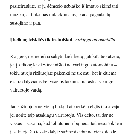
pasiteiraukite, ar jų dėmesio neblaško iš imtuvo sklindanti
muzika, ar tinkamas mikroklimatas, kada pageidautų
sustojimo ir pan.
Į kelionę leiskitės tik techniškai
tvarkingu automobiliu
Ko gero, net nereikia sakyti, kiek bėdų gali kilti tuo atveju,
jei į kelionę leisitės techniškai netvarkingu automobiliu –
tokiu atveju rizikuojate pakenkti ne tik sau, bet ir kitiems
eismo dalyviams bei visiems laikams prarasti atsakingo
vairuotojo vardą.
Jau sužinojote ne vieną būdą, kaip reikėtų elgtis tuo atveju,
jei norite taip atsakingu vairuotoju. Vis dėlto, tai dar ne
viskas – sakoma, kad tobulumui ribų nėra, tad nesustokite ir
jūs: kitoje šio teksto dalyje sužinosite dar ne vieną detalę,