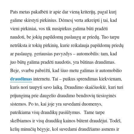
Pats metas pakalbėti ir apie dar vieną kriterijų, pagal kurį
galime skirstyti pirkinius. Dėmesį verta atkreipti į tai, kad
vieni pirkiniai, vos tik nusipirkus galima būti pradėti
naudoti, be jokių papildomų paslaugų ar priedų. Tuo tarpu
netrūksta ir tokių pirkinių, kurie reikalauja papildomų priedų
ar paslaugų. geriausias pavyzdys – automobilis: tam, kad
juo būtų galima pradėti naudotis, yra būtinas draudimas.
Beje, svarbu pabrėžti, kad šiuo metu galimas ir automobilio
draudimas
internetu. Tai – puikus sprendimas kiekvienam,
kuris nori taupyti savo laiką. Draudimo skaičiuoklė, kuri turi
prijungimą prie daugelio draudimo bendrovių tiesioginės
sistemos. Po to, kai joje yra suvedami duomenys,
pateikiama visų draudikų pasiūlymus. Tame tarpe
skelbiamos ir visų draudikų kainos būtent draudėjui. Todėl,
kelių minučių bėgyje, kol suvedami draudžiamo asmens ir