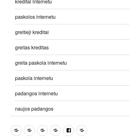
kreditai internetu
paskolos internetu
greitieji kreditai
greitas kreditas
greita paskola internetu
paskola internetu
padangos internetu
naujos padangos
Partneriai
Draudimui
KASKO
Pigiausias
FB
Nuorodos