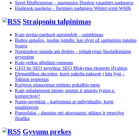
Sport BluResponse – naujausios Dunlop vasarinės padangos
Hankook naujiena – žieminės padangos Winter icept W606
Straipsniu talpinimas
Kaip greitai parduoti automobilį – supirkimas
Baltos apnašos, juodas įspūdis: kas slypi už sanitarinių patalpų
švaros
Nuotraukos spauda ant drobės – pritaikymas šiuolaikiniame
gyvenime
Kaip veikia atbulinis osmosas
GEO be SEO neveikia: SEO Mokymai eksperto įžvalgos
Elegantiškas akcentas, kuris pakelia pakuotę į kitą lygį –
Šilkinis popierius
Karjeros planavimas metinio pokalbio metu
Kaip subalansuoti pinigų srautus ir atsargų lygius e.
komercijoje?
Namų projektai – kartoniniai ar individualūs, kurie
naudingesni
Papuošalai – daugiau nei aksesuaras: stiliaus ir emocijos
išraiška
Gyvunu prekes