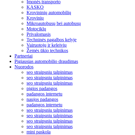
Įmonės transporto
KASKO
Krovininių automobilių
Krovinių
Mikroautobusų bei autobusų
Motociklų
Privalomasis
Techninės pagalbos kelyje
Vairuotojų ir keleivių
Žemės ūkio technikos
Partneriai
Pigiausias automobilio draudimas
Nuorodos
seo straipsniu talpinimas
seo straipsniu talpinimas
seo straipsniu talpinimas
pigios padangos
padangos internetu
naujos padangos
padangos internetu
seo straipsniu talpinimas
seo straipsniu talpinimas
seo straipsniu talpinimas
seo straipsniu talpinimas
mini paskola