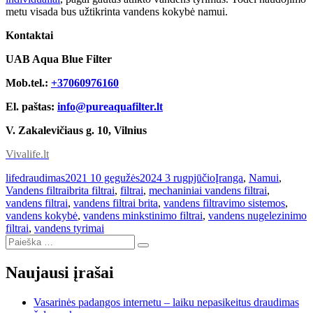
metu visada bus užtikrinta vandens kokybė namui.
Kontaktai
UAB Aqua Blue Filter
Mob.tel.:
+37060976160
El. paštas:
info@pureaquafilter.lt
V. Zakalevičiaus g. 10, Vilnius
Vivalife.lt
Autorius
Paskelbta
Kategorijos
lifedraudimas
2021 10 gegužės
2024 3 rugpjūčio
Įranga
,
Namui
,
Žymos
Vandens filtrai
brita filtrai
,
filtrai
,
mechaniniai vandens filtrai
,
vandens filtrai
,
vandens filtrai brita
,
vandens filtravimo sistemos
,
vandens kokybė
,
vandens minkstinimo filtrai
,
vandens nugelezinimo
filtrai
,
vandens tyrimai
Ieškoti:
Ieškoti
Naujausi įrašai
Vasarinės padangos internetu – laiku nepasikeitus draudimas