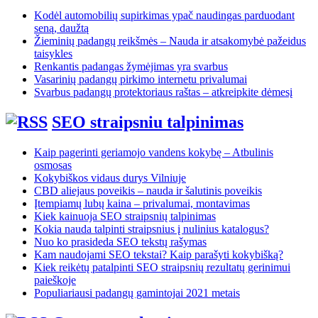
Kodėl automobilių supirkimas ypač naudingas parduodant
seną, daužtą
Žieminių padangų reikšmės – Nauda ir atsakomybė pažeidus
taisykles
Renkantis padangas žymėjimas yra svarbus
Vasarinių padangų pirkimo internetu privalumai
Svarbus padangų protektoriaus raštas – atkreipkite dėmesį
SEO straipsniu talpinimas
Kaip pagerinti geriamojo vandens kokybę – Atbulinis
osmosas
Kokybiškos vidaus durys Vilniuje
CBD aliejaus poveikis – nauda ir šalutinis poveikis
Įtempiamų lubų kaina – privalumai, montavimas
Kiek kainuoja SEO straipsnių talpinimas
Kokia nauda talpinti straipsnius į nulinius katalogus?
Nuo ko prasideda SEO tekstų rašymas
Kam naudojami SEO tekstai? Kaip parašyti kokybišką?
Kiek reikėtų patalpinti SEO straipsnių rezultatų gerinimui
paieškoje
Populiariausi padangų gamintojai 2021 metais