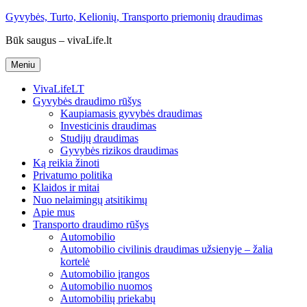
Eiti
Gyvybės, Turto, Kelionių, Transporto priemonių draudimas
prie
Būk saugus – vivaLife.lt
turinio
Meniu
VivaLifeLT
Gyvybės draudimo rūšys
Kaupiamasis gyvybės draudimas
Investicinis draudimas
Studijų draudimas
Gyvybės rizikos draudimas
Ką reikia žinoti
Privatumo politika
Klaidos ir mitai
Nuo nelaimingų atsitikimų
Apie mus
Transporto draudimo rūšys
Automobilio
Automobilio civilinis draudimas užsienyje – žalia
kortelė
Automobilio įrangos
Automobilio nuomos
Automobilių priekabų