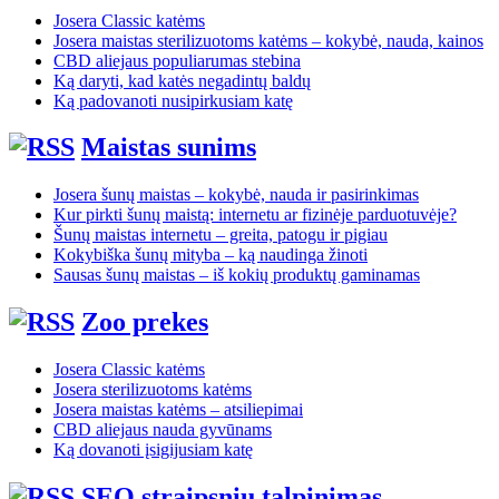
Josera Classic katėms
Josera maistas sterilizuotoms katėms – kokybė, nauda, kainos
CBD aliejaus populiarumas stebina
Ką daryti, kad katės negadintų baldų
Ką padovanoti nusipirkusiam katę
Maistas sunims
Josera šunų maistas – kokybė, nauda ir pasirinkimas
Kur pirkti šunų maistą: internetu ar fizinėje parduotuvėje?
Šunų maistas internetu – greita, patogu ir pigiau
Kokybiška šunų mityba – ką naudinga žinoti
Sausas šunų maistas – iš kokių produktų gaminamas
Zoo prekes
Josera Classic katėms
Josera sterilizuotoms katėms
Josera maistas katėms – atsiliepimai
CBD aliejaus nauda gyvūnams
Ką dovanoti įsigijusiam katę
SEO straipsniu talpinimas