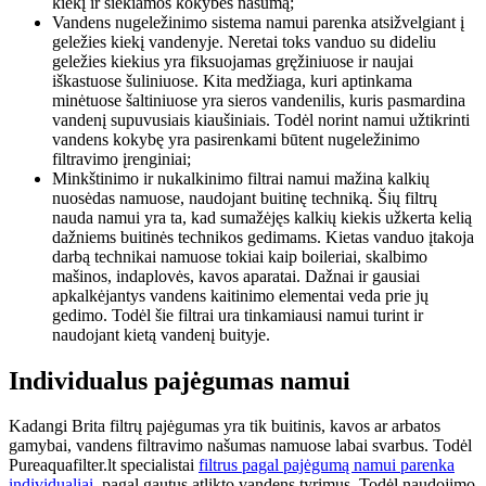
kiekį ir siekiamos kokybės našumą;
Vandens nugeležinimo sistema namui parenka atsižvelgiant į
geležies kiekį vandenyje. Neretai toks vanduo su dideliu
geležies kiekius yra fiksuojamas gręžiniuose ir naujai
iškastuose šuliniuose. Kita medžiaga, kuri aptinkama
minėtuose šaltiniuose yra sieros vandenilis, kuris pasmardina
vandenį supuvusiais kiaušiniais. Todėl norint namui užtikrinti
vandens kokybę yra pasirenkami būtent nugeležinimo
filtravimo įrenginiai;
Minkštinimo ir nukalkinimo filtrai namui mažina kalkių
nuosėdas namuose, naudojant buitinę techniką. Šių filtrų
nauda namui yra ta, kad sumažėjęs kalkių kiekis užkerta kelią
dažniems buitinės technikos gedimams. Kietas vanduo įtakoja
darbą technikai namuose tokiai kaip boileriai, skalbimo
mašinos, indaplovės, kavos aparatai. Dažnai ir gausiai
apkalkėjantys vandens kaitinimo elementai veda prie jų
gedimo. Todėl šie filtrai ura tinkamiausi namui turint ir
naudojant kietą vandenį buityje.
Individualus pajėgumas namui
Kadangi Brita filtrų pajėgumas yra tik buitinis, kavos ar arbatos
gamybai, vandens filtravimo našumas namuose labai svarbus. Todėl
Pureaquafilter.lt specialistai
filtrus pagal pajėgumą namui parenka
individualiai
, pagal gautus atlikto vandens tyrimus. Todėl naudojimo