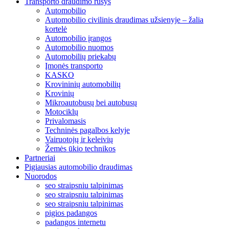
Transporto draudimo rūšys
Automobilio
Automobilio civilinis draudimas užsienyje – žalia
kortelė
Automobilio įrangos
Automobilio nuomos
Automobilių priekabų
Įmonės transporto
KASKO
Krovininių automobilių
Krovinių
Mikroautobusų bei autobusų
Motociklų
Privalomasis
Techninės pagalbos kelyje
Vairuotojų ir keleivių
Žemės ūkio technikos
Partneriai
Pigiausias automobilio draudimas
Nuorodos
seo straipsniu talpinimas
seo straipsniu talpinimas
seo straipsniu talpinimas
pigios padangos
padangos internetu