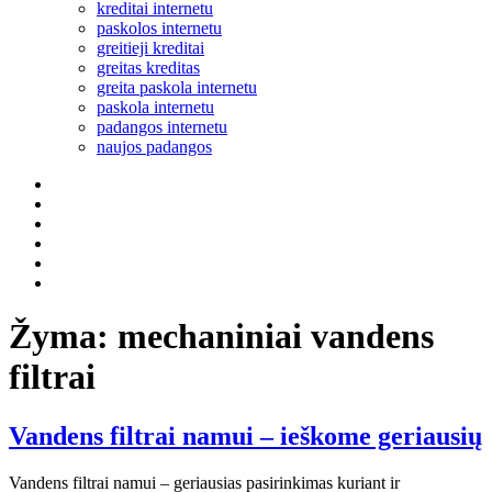
kreditai internetu
paskolos internetu
greitieji kreditai
greitas kreditas
greita paskola internetu
paskola internetu
padangos internetu
naujos padangos
Partneriai
Draudimui
KASKO
Pigiausias
FB
Nuorodos
Žyma:
mechaniniai vandens
filtrai
Vandens filtrai namui – ieškome geriausių
Vandens filtrai namui – geriausias pasirinkimas kuriant ir