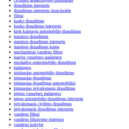
civilinės atsakomybės draudimas
draudimas internetu
draudimas internetu skaiciuokle
filtrai
kasko draudimas
kasko draudimas internetu
kiek kainuoja automobilio draudimas
masinos draudimas
masinos draudimas internetu
masinos draudimas kaina
mechaniniai vandens filtrai
naujos vasarines padangos
nuolaidos autpomobilio draudimui
padangos
pigiausias automobilio draudimas
pigiausias draudimas
pigiausias draudimas automobiliui
pigiausias privalomasis draudimas
pigios vasarines padangos
pigus automobilio draudimas internetu
privalomasis civilinis draudimas
privalomasis draudimas internetu
vandens filtrai
vandens filtravimo sistemos
vandens kokybė