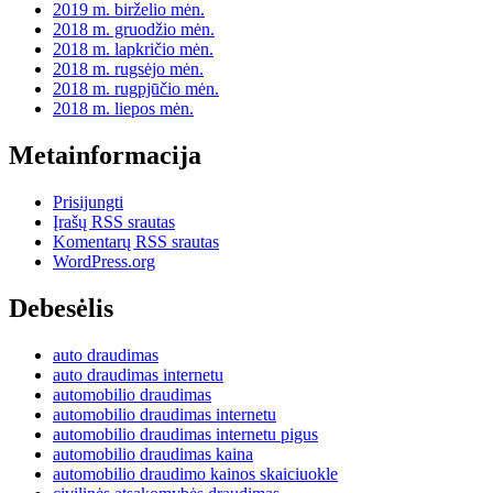
2019 m. birželio mėn.
2018 m. gruodžio mėn.
2018 m. lapkričio mėn.
2018 m. rugsėjo mėn.
2018 m. rugpjūčio mėn.
2018 m. liepos mėn.
Metainformacija
Prisijungti
Įrašų RSS srautas
Komentarų RSS srautas
WordPress.org
Debesėlis
auto draudimas
auto draudimas internetu
automobilio draudimas
automobilio draudimas internetu
automobilio draudimas internetu pigus
automobilio draudimas kaina
automobilio draudimo kainos skaiciuokle