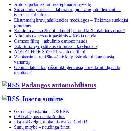
Auto supirkimas turi realią finansinę vertę
Sužadėtuvių žiedas su laboratorijoje užaugintu deimantu –
tvarus pasirinkimas
Ekstremalų krūvį atlaikančios medžiagos – Tiekimas sunkiajai
pramonei
Raudono aukso žiedai – kodėl jie traukia šiuolaikines poras?
Atbulinis osmosas ir paskirtis – Kokia nauda
Osmoso filtrų – atbulinio osmoso nauda
Išskirtinio vyrų stiliaus atributas – kaklaraištis
AQUAPHOR S550 P1 vandens filtrai
Vienkartiniai rankšluosčiai: kaip išsirinkti tinkamiausią
variantą?
Geliniai lakai: kaip išsirinkti geriausią ir užtikrinti ilgalaikį
rezultatą?
Padangos automobiliams
Josera sunims
Gamintojo istorija – JOSERA
CBD aliejaus nauda šunims
Į ką atsižvelgti, renkantis maistą šuniui?
Šunų mityba – naudinga žinoti