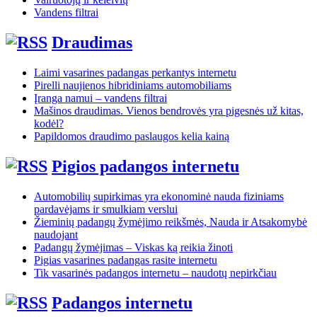
Vandens filtrai
Draudimas
Laimi vasarines padangas perkantys internetu
Pirelli naujienos hibridiniams automobiliams
Įranga namui – vandens filtrai
Mašinos draudimas. Vienos bendrovės yra pigesnės už kitas,
kodėl?
Papildomos draudimo paslaugos kelia kainą
Pigios padangos internetu
Automobilių supirkimas yra ekonominė nauda fiziniams
pardavėjams ir smulkiam verslui
Žieminių padangų žymėjimo reikšmės, Nauda ir Atsakomybė
naudojant
Padangų žymėjimas – Viskas ką reikia žinoti
Pigias vasarines padangas rasite internetu
Tik vasarinės padangos internetu – naudotų nepirkčiau
Padangos internetu