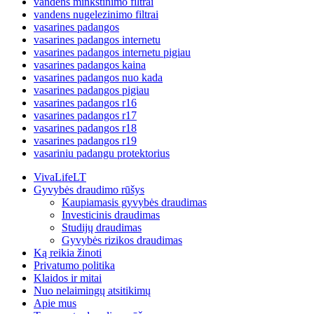
vandens minkstinimo filtrai
vandens nugelezinimo filtrai
vasarines padangos
vasarines padangos internetu
vasarines padangos internetu pigiau
vasarines padangos kaina
vasarines padangos nuo kada
vasarines padangos pigiau
vasarines padangos r16
vasarines padangos r17
vasarines padangos r18
vasarines padangos r19
vasariniu padangu protektorius
VivaLifeLT
Gyvybės draudimo rūšys
Kaupiamasis gyvybės draudimas
Investicinis draudimas
Studijų draudimas
Gyvybės rizikos draudimas
Ką reikia žinoti
Privatumo politika
Klaidos ir mitai
Nuo nelaimingų atsitikimų
Apie mus