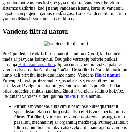
garantuojant vandens kokybę gyventojams. Vandens filtravimo
sistemos užtikrina, kad į namų vandens sistemą kartu su vandeniu
nepateks nepageidaujamos medžiagos. Todėl vandens filtrai namui
yra praktiškas ir sumanus pasirinkimas.
Vandens filtrai namui
Prieš pradedant rinktis filtrus namui naudinga žinoti, kad tai nėra
mada ar pavydas kaimynui. Daugelio vartotojų buityje puikiai
tarnauja
Brita vandens filtrai
. Jų kuriamas vanduo leidžia palaikyti
vandens balansą karštą dieną. Tačiau Brita filtrai nėra tokio našumo,
kurio gali prireikti individualiame name. Vandens
filtrai namui
Pureaquafilter.lt profesionalūs specialistai sistemas filtravimui
parinks atsižvelgdami į namo gyventojų vandens poreikį. Tačiau
prieš pradedant rinktis naudinga žinoti ir vandens šaltinio kokybę.
Tik žinant vandens sudėtį galima
rinktis filtrus
namui.
Pirminiam vandens filtravimui namuose Pureaquafilter.lt
specialistai rekomenduoja išbandyti efektyvius mechaninius
filtrus. Tai filtrai, kurie namo vandens sistemą apsaugos nuo
pašalinių mechaninių ar organinių medžiagų. Pureaquafilter.lt
filtrai namui bus pritaikyti atsižvelgiant į naudojamo vandens