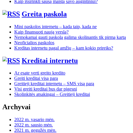
Kaip išsirinkti sausą maistą savo augintiniui?
Greita paskola
Mini paskolos internetu – kada taip, kada ne
Kaip finansuoti naują verslą?
Nemokamai gauti paskolą galima skolinantis tik pirmą kartą
Neoficialios paskolos
Kreditas internetu pagal amžių – kam kokio prireiks?
Kreditai internetu
Ar esate verti greito kredito
Greiti kreditai visą parą
Greitieji kreditai internetu – SMS visą parą
Visi greiti kreditai bus dar pigesni
Skolinkitės atsakingai – Greitieji kreditai
Archyvai
2022 m. vasario mėn.
2022 m. sausio mėn.
2021 m. gegužės mėn.