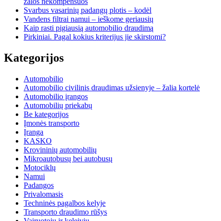
žalos nekompensuos
Svarbus vasarinių padangų plotis – kodėl
Vandens filtrai namui – ieškome geriausių
Kaip rasti pigiausią automobilio draudimą
Pirkiniai. Pagal kokius kriterijus jie skirstomi?
Kategorijos
Automobilio
Automobilio civilinis draudimas užsienyje – žalia kortelė
Automobilio įrangos
Automobilių priekabų
Be kategorijos
Įmonės transporto
Įranga
KASKO
Krovininių automobilių
Mikroautobusų bei autobusų
Motociklų
Namui
Padangos
Privalomasis
Techninės pagalbos kelyje
Transporto draudimo rūšys
Vairuotojų ir keleivių