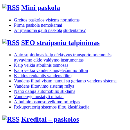
Mini paskola
Greitos paskolos visiems norintiems
Pirma paskola nemokamai
Ar įmanoma gauti paskolą studentams?
SEO straipsniu talpinimas
Auto supirkimas kaip efektyvus transporto priemonės
gyvavimo ciklo valdymo instrumentas
Kaip veikia atbulinis osmosas
Kaip veikia vandens nugeležinimo filtrai
Klaidos renkantis vandens filtrą
Vandens filtrai visam namui su geriamo vandens sistema
Vandens filtravimo sistemų rūšys
Nano danga automobilio stiklams
Vandenyje nustatyti nitratai
Atbulinio osmoso veikimo principas
Rekuperatorių sistemos filtrų klasifikacija
Kreditai – paskolos