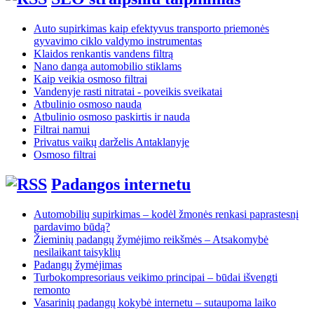
Auto supirkimas kaip efektyvus transporto priemonės
gyvavimo ciklo valdymo instrumentas
Klaidos renkantis vandens filtrą
Nano danga automobilio stiklams
Kaip veikia osmoso filtrai
Vandenyje rasti nitratai - poveikis sveikatai
Atbulinio osmoso nauda
Atbulinio osmoso paskirtis ir nauda
Filtrai namui
Privatus vaikų darželis Antaklanyje
Osmoso filtrai
Padangos internetu
Automobilių supirkimas – kodėl žmonės renkasi paprastesnį
pardavimo būdą?
Žieminių padangų žymėjimo reikšmės – Atsakomybė
nesilaikant taisyklių
Padangų žymėjimas
Turbokompresoriaus veikimo principai – būdai išvengti
remonto
Vasarinių padangų kokybė internetu – sutaupoma laiko