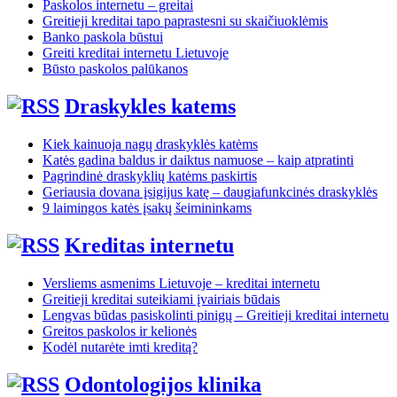
Paskolos internetu – greitai
Greitieji kreditai tapo paprastesni su skaičiuoklėmis
Banko paskola būstui
Greiti kreditai internetu Lietuvoje
Būsto paskolos palūkanos
Draskykles katems
Kiek kainuoja nagų draskyklės katėms
Katės gadina baldus ir daiktus namuose – kaip atpratinti
Pagrindinė draskyklių katėms paskirtis
Geriausia dovana įsigijus katę – daugiafunkcinės draskyklės
9 laimingos katės įsakų šeimininkams
Kreditas internetu
Versliems asmenims Lietuvoje – kreditai internetu
Greitieji kreditai suteikiami įvairiais būdais
Lengvas būdas pasiskolinti pinigų – Greitieji kreditai internetu
Greitos paskolos ir kelionės
Kodėl nutarėte imti kreditą?
Odontologijos klinika