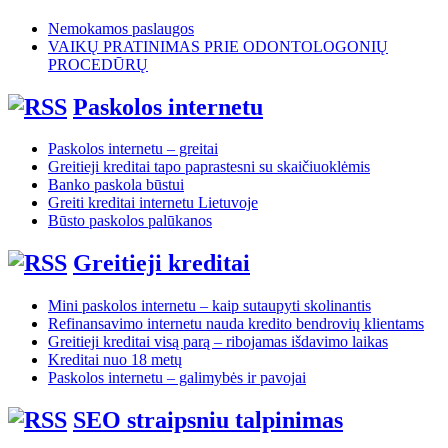
Nemokamos paslaugos
VAIKŲ PRATINIMAS PRIE ODONTOLOGONIŲ
PROCEDŪRŲ
Paskolos internetu
Paskolos internetu – greitai
Greitieji kreditai tapo paprastesni su skaičiuoklėmis
Banko paskola būstui
Greiti kreditai internetu Lietuvoje
Būsto paskolos palūkanos
Greitieji kreditai
Mini paskolos internetu – kaip sutaupyti skolinantis
Refinansavimo internetu nauda kredito bendrovių klientams
Greitieji kreditai visą parą – ribojamas išdavimo laikas
Kreditai nuo 18 metų
Paskolos internetu – galimybės ir pavojai
SEO straipsniu talpinimas