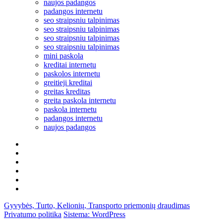
naujos padangos
padangos internetu
seo straipsniu talpinimas
seo straipsniu talpinimas
seo straipsniu talpinimas
seo straipsniu talpinimas
mini paskola
kreditai internetu
paskolos internetu
greitieji kreditai
greitas kreditas
greita paskola internetu
paskola internetu
padangos internetu
naujos padangos
Partneriai
Draudimui
KASKO
Pigiausias
FB
Nuorodos
Gyvybės, Turto, Kelionių, Transporto priemonių draudimas
Privatumo politika
Sistema: WordPress