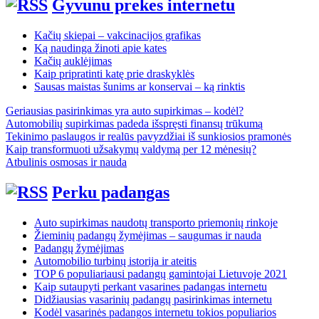
Gyvunu prekes internetu
Kačių skiepai – vakcinacijos grafikas
Ką naudinga žinoti apie kates
Kačių auklėjimas
Kaip pripratinti katę prie draskyklės
Sausas maistas šunims ar konservai – ką rinktis
Geriausias pasirinkimas yra auto supirkimas – kodėl?
Automobilių supirkimas padeda išspręsti finansų trūkumą
Tekinimo paslaugos ir realūs pavyzdžiai iš sunkiosios pramonės
Kaip transformuoti užsakymų valdymą per 12 mėnesių?
Atbulinis osmosas ir nauda
Perku padangas
Auto supirkimas naudotų transporto priemonių rinkoje
Žieminių padangų žymėjimas – saugumas ir nauda
Padangų žymėjimas
Automobilio turbinų istorija ir ateitis
TOP 6 populiariausi padangų gamintojai Lietuvoje 2021
Kaip sutaupyti perkant vasarines padangas internetu
Didžiausias vasarinių padangų pasirinkimas internetu
Kodėl vasarinės padangos internetu tokios populiarios